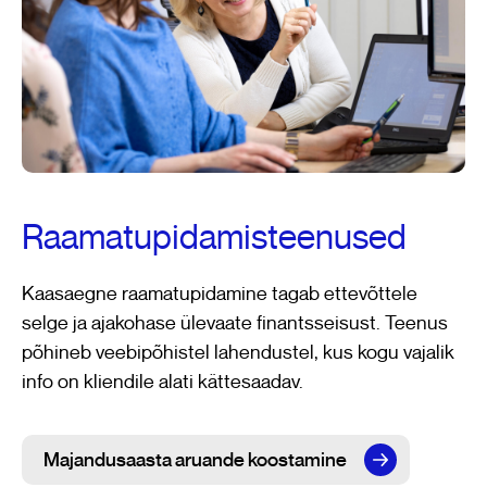
Raamatupidamisteenused
Kaasaegne raamatupidamine tagab ettevõttele
selge ja ajakohase ülevaate finantsseisust. Teenus
põhineb veebipõhistel lahendustel, kus kogu vajalik
info on kliendile alati kättesaadav.
Majandusaasta aruande koostamine