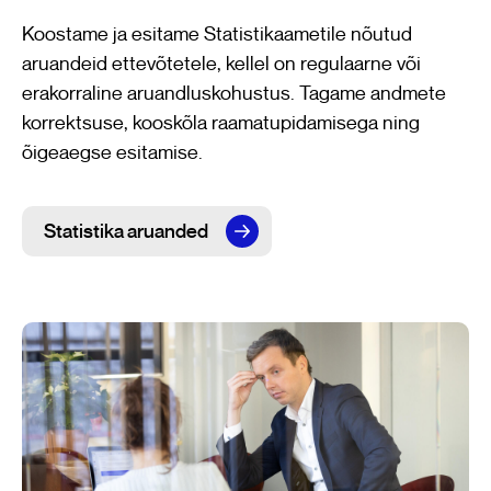
Koostame ja esitame Statistikaametile nõutud
aruandeid ettevõtetele, kellel on regulaarne või
erakorraline aruandluskohustus. Tagame andmete
korrektsuse, kooskõla raamatupidamisega ning
õigeaegse esitamise.
Statistika aruanded