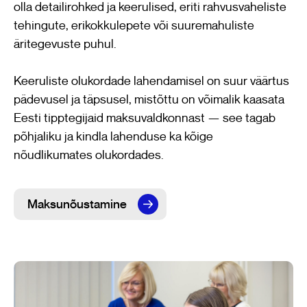
olla detailirohked ja keerulised, eriti rahvusvaheliste
tehingute, erikokkulepete või suuremahuliste
äritegevuste puhul.
Keeruliste olukordade lahendamisel on suur väärtus
pädevusel ja täpsusel, mistõttu on võimalik kaasata
Eesti tipptegijaid maksuvaldkonnast — see tagab
põhjaliku ja kindla lahenduse ka kõige
nõudlikumates olukordades.
Maksunõustamine