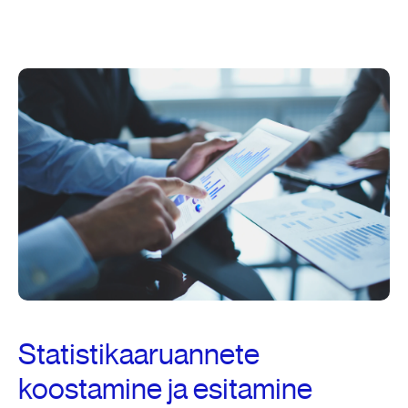
Statistikaaruannete
koostamine ja esitamine