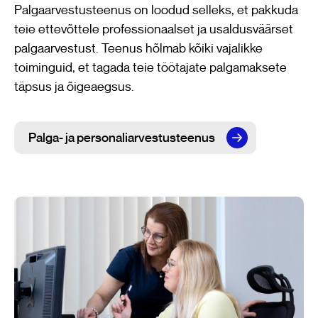
Palgaarvestusteenus on loodud selleks, et pakkuda
teie ettevõttele professionaalset ja usaldusväärset
palgaarvestust. Teenus hõlmab kõiki vajalikke
toiminguid, et tagada teie töötajate palgamaksete
täpsus ja õigeaegsus.
Palga- ja personaliarvestusteenus