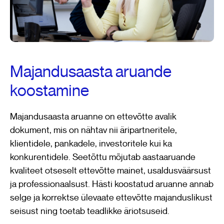
Majandusaasta aruande
koostamine
Majandusaasta aruanne on ettevõtte avalik
dokument, mis on nähtav nii äripartneritele,
klientidele, pankadele, investoritele kui ka
konkurentidele. Seetõttu mõjutab aastaaruande
kvaliteet otseselt ettevõtte mainet, usaldusväärsust
ja professionaalsust. Hästi koostatud aruanne annab
selge ja korrektse ülevaate ettevõtte majanduslikust
seisust ning toetab teadlikke äriotsuseid.