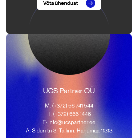
Võta ühendust
UCS Partner OÜ
M: (+372) 56 741 544
T: (+372) 666 1446
E: info@ucspartner.ee
A: Siduri tn 3, Tallinn, Harjumaa 11313