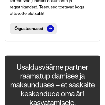
korrektseid juriidilisi dokumente ja
registrikandeid. Teenused toetavad kogu
ettevõtte elutsüklit.
Õigusteenused
Usaldusväärne partner
raamatupidamises ja
maksunduses – et saaksite
keskenduda oma äri
kasvatamisele.