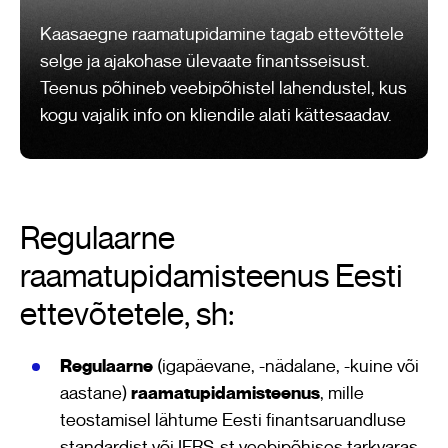
Kaasaegne raamatupidamine tagab ettevõttele
selge ja ajakohase ülevaate finantsseisust.
Teenus põhineb veebipõhistel lahendustel, kus
kogu vajalik info on kliendile alati kättesaadav.
Regulaarne
raamatupidamisteenus Eesti
ettevõtetele, sh:
Regulaarne
(igapäevane, -nädalane, -kuine või
aastane)
raamatupidamisteenus
, mille
teostamisel lähtume Eesti finantsaruandluse
standardist või IFRS-st veebipõhises tarkvaras,