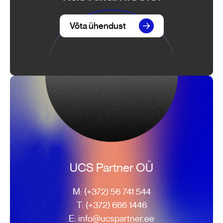
Võta ühendust
UCS Partner OÜ
M: (+372) 56 741 544
T: (+372) 666 1446
E: info@ucspartner.ee