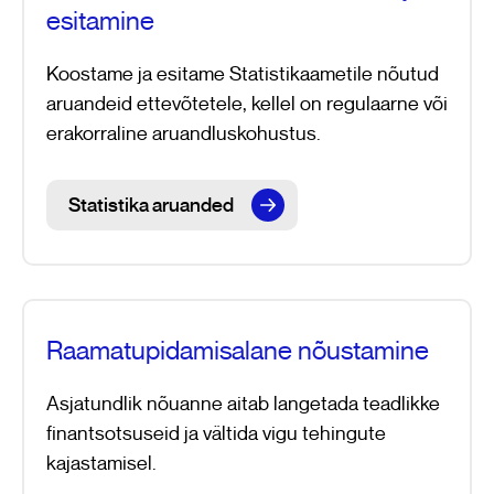
esitamine
Koostame ja esitame Statistikaametile nõutud
aruandeid ettevõtetele, kellel on regulaarne või
erakorraline aruandluskohustus.
Statistika aruanded
Raamatupidamisalane nõustamine
Asjatundlik nõuanne aitab langetada teadlikke
finantsotsuseid ja vältida vigu tehingute
kajastamisel.