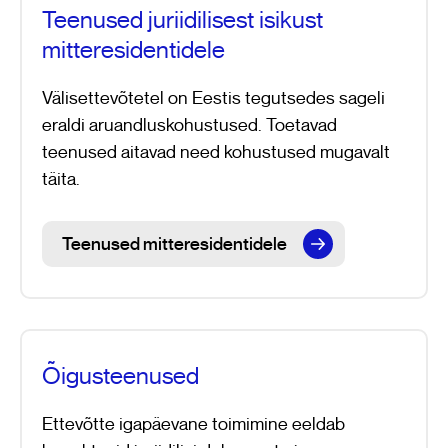
Teenused juriidilisest isikust
mitteresidentidele
Välisettevõtetel on Eestis tegutsedes sageli
eraldi aruandluskohustused. Toetavad
teenused aitavad need kohustused mugavalt
täita.
Teenused mitteresidentidele
Õigusteenused
Ettevõtte igapäevane toimimine eeldab