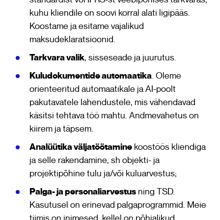
kuhu kliendile on soovi korral alati ligipääs.
Koostame ja esitame vajalikud
maksudeklaratsioonid.
Tarkvara valik
, sisseseade ja juurutus.
Kuludokumentide automaatika
. Oleme
orienteeritud automaatikale ja AI-poolt
pakutavatele lahendustele, mis vähendavad
käsitsi tehtava töö mahtu. Andmevahetus on
kiirem ja täpsem.
Analüütika väljatöötamine
koostöös kliendiga
ja selle rakendamine, sh objekti- ja
projektipõhine tulu ja/või kuluarvestus;
Palga- ja personaliarvestus
ning TSD.
Kasutusel on erinevad palgaprogrammid. Meie
tiimis on inimesed, kellel on põhjalikud